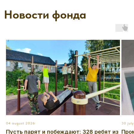
04 august 2026
30 jul
Пусть парят и побеждают: 328 ребят из
Про