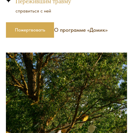
Пережившим травму
справиться с ней
О программе «Домик»
Пожертвовать
Как помочь?