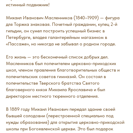
истинный подвижник!
Михаил Иванович Масленников (1840–1909) — фигура
для Торжка знаковая. Почетный гражданин, купец 2-й
гильдии, он сумел построить успешный бизнес в
Петербурге, владея галантерейным магазином в
«Пассаже», но никогда не забывал о родном городе.
Его жизнь — это бесконечный список добрых дел.
Масленников был попечителем церковно-приходских
школ, членом правления благотворительных обществ и
попечительских советов гимназий. Он состоял в
попечительстве Тверского братства Святого
благоверного князя Михаила Ярославича и был
директором местного тюремного отделения.
В 1889 году Михаил Иванович передал здание своей
бывшей солодовни (перестроенной специально под
нужды образования) для открытия церковно-приходской
школы при Богоявленской церкви. Это был подарок